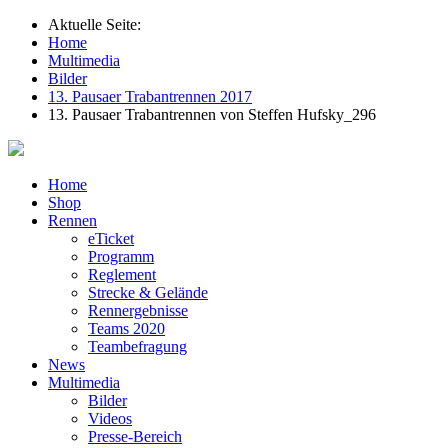
Aktuelle Seite:
Home
Multimedia
Bilder
13. Pausaer Trabantrennen 2017
13. Pausaer Trabantrennen von Steffen Hufsky_296
Home
Shop
Rennen
eTicket
Programm
Reglement
Strecke & Gelände
Rennergebnisse
Teams 2020
Teambefragung
News
Multimedia
Bilder
Videos
Presse-Bereich