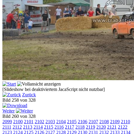
[Slideshow bei deaktiviertem JacaScript nicht nutzbar]
Zurück
Bild 258 von 328
Weiter
Bild 260 von 328
2099
2100
2101
2102
2103
2104
2105
2106
2107
2108
2109
2110
2111
2112
2113
2114
2115
2116
2117
2118
2119
2120
2121
2122
2123
2124
2125
2126
2127
2128
2129
2130
2131
2132
2133
2134