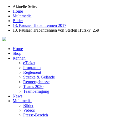
Aktuelle Seite:
Home
Multimedia
Bilder
13. Pausaer Trabantrennen 2017
13. Pausaer Trabantrennen von Steffen Hufsky_259
Home
Shop
Rennen
eTicket
Programm
Reglement
Strecke & Gelände
Rennergebnisse
Teams 2020
Teambefragung
News
Multimedia
Bilder
Videos
Presse-Bereich