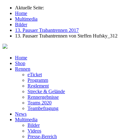
Aktuelle Seite:
Home
Multimedia
Bilder
13. Pausaer Trabantrennen 2017
13. Pausaer Trabantrennen von Steffen Hufsky_312
Home
Shop
Rennen
eTicket
Programm
Reglement
Strecke & Gelände
Rennergebnisse
Teams 2020
Teambefragung
News
Multimedia
Bilder
Videos
Presse-Bereich