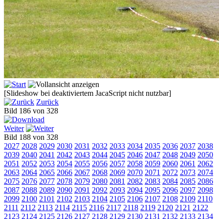
[Slideshow bei deaktiviertem JacaScript nicht nutzbar]
Zurück
Bild 186 von 328
Weiter
Bild 188 von 328
2027
2028
2029
2030
2031
2032
2033
2034
2035
2036
2037
2038
2039
2040
2041
2042
2043
2044
2045
2046
2047
2048
2049
2050
2051
2052
2053
2054
2055
2056
2057
2058
2059
2060
2061
2062
2063
2064
2065
2066
2067
2068
2069
2070
2071
2072
2073
2074
2075
2076
2077
2078
2079
2080
2081
2082
2083
2084
2085
2086
2087
2088
2089
2090
2091
2092
2093
2094
2095
2096
2097
2098
2099
2100
2101
2102
2103
2104
2105
2106
2107
2108
2109
2110
2111
2112
2113
2114
2115
2116
2117
2118
2119
2120
2121
2122
2123
2124
2125
2126
2127
2128
2129
2130
2131
2132
2133
2134