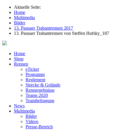
Aktuelle Seite:
Home
Multimedia
Bilder
13. Pausaer Trabantrennen 2017
13. Pausaer Trabantrennen von Steffen Hufsky_187
Home
Shop
Rennen
eTicket
Programm
Reglement
Strecke & Gelände
Rennergebnisse
Teams 2020
Teambefragung
News
Multimedia
Bilder
Videos
Presse-Bereich