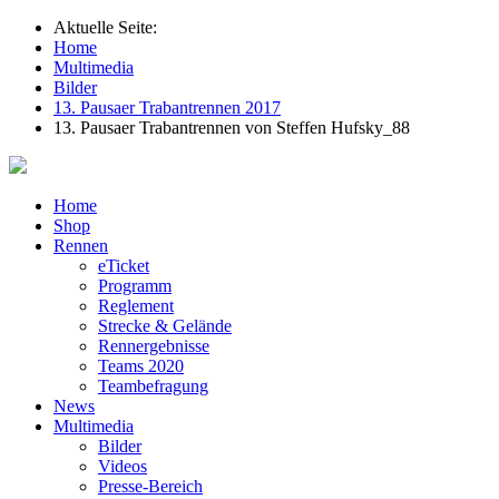
Aktuelle Seite:
Home
Multimedia
Bilder
13. Pausaer Trabantrennen 2017
13. Pausaer Trabantrennen von Steffen Hufsky_88
Home
Shop
Rennen
eTicket
Programm
Reglement
Strecke & Gelände
Rennergebnisse
Teams 2020
Teambefragung
News
Multimedia
Bilder
Videos
Presse-Bereich