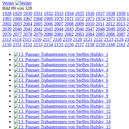
Weiter
Bild 89 von 328
1928
1929
1930
1931
1932
1933
1934
1935
1936
1937
1938
1939
1
1965
1966
1967
1968
1969
1970
1971
1972
1973
1974
1975
1976
1
2002
2003
2004
2005
2006
2007
2008
2009
2010
2011
2012
2013
2
2039
2040
2041
2042
2043
2044
2045
2046
2047
2048
2049
2050
2
2076
2077
2078
2079
2080
2081
2082
2083
2084
2085
2086
2087
2
2113
2114
2115
2116
2117
2118
2119
2120
2121
2122
2123
2124
2
2150
2151
2152
2153
2154
2155
2156
2157
2158
2159
2160
2161
2