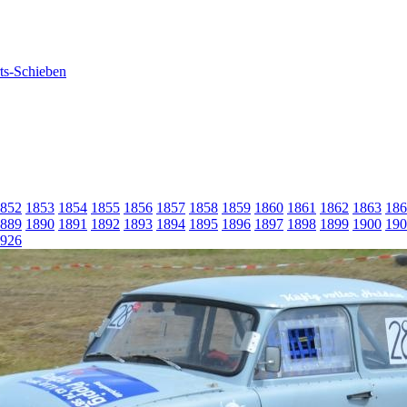
852
1853
1854
1855
1856
1857
1858
1859
1860
1861
1862
1863
186
889
1890
1891
1892
1893
1894
1895
1896
1897
1898
1899
1900
190
926