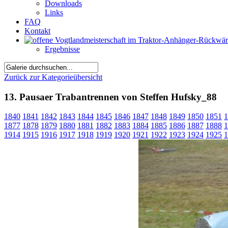
Downloads
Links
FAQ
Kontakt
Ergebnisse
Zurück zur Kategorieübersicht
13. Pausaer Trabantrennen von Steffen Hufsky_88
1840
1841
1842
1843
1844
1845
1846
1847
1848
1849
1850
1851
1
1877
1878
1879
1880
1881
1882
1883
1884
1885
1886
1887
1888
1
1914
1915
1916
1917
1918
1919
1920
1921
1922
1923
1924
1925
1