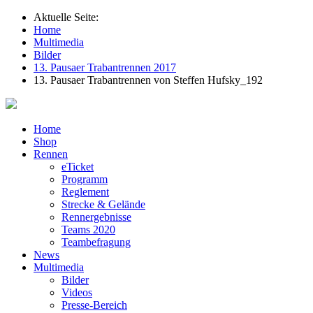
Aktuelle Seite:
Home
Multimedia
Bilder
13. Pausaer Trabantrennen 2017
13. Pausaer Trabantrennen von Steffen Hufsky_192
Home
Shop
Rennen
eTicket
Programm
Reglement
Strecke & Gelände
Rennergebnisse
Teams 2020
Teambefragung
News
Multimedia
Bilder
Videos
Presse-Bereich