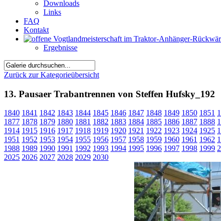
Downloads
Links
FAQ
Kontakt
Ergebnisse
Zurück zur Kategorieübersicht
13. Pausaer Trabantrennen von Steffen Hufsky_192
1840
1841
1842
1843
1844
1845
1846
1847
1848
1849
1850
1851
1
1877
1878
1879
1880
1881
1882
1883
1884
1885
1886
1887
1888
1
1914
1915
1916
1917
1918
1919
1920
1921
1922
1923
1924
1925
1
1951
1952
1953
1954
1955
1956
1957
1958
1959
1960
1961
1962
1
1988
1989
1990
1991
1992
1993
1994
1995
1996
1997
1998
1999
2
2025
2026
2027
2028
2029
2030