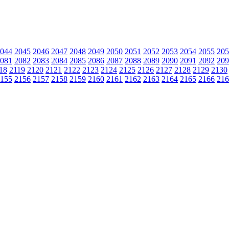
044
2045
2046
2047
2048
2049
2050
2051
2052
2053
2054
2055
205
081
2082
2083
2084
2085
2086
2087
2088
2089
2090
2091
2092
209
18
2119
2120
2121
2122
2123
2124
2125
2126
2127
2128
2129
2130
155
2156
2157
2158
2159
2160
2161
2162
2163
2164
2165
2166
216