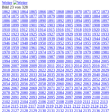
Weiter
Bild 23 von 328
1862
1863
1864
1865
1866
1867
1868
1869
1870
1871
1872
1873
1874
1875
1876
1877
1878
1879
1880
1881
1882
1883
1884
1885
1886
1887
1888
1889
1890
1891
1892
1893
1894
1895
1896
1897
1898
1899
1900
1901
1902
1903
1904
1905
1906
1907
1908
1909
1910
1911
1912
1913
1914
1915
1916
1917
1918
1919
1920
1921
1922
1923
1924
1925
1926
1927
1928
1929
1930
1931
1932
1933
1934
1935
1936
1937
1938
1939
1940
1941
1942
1943
1944
1945
1946
1947
1948
1949
1950
1951
1952
1953
1954
1955
1956
1957
1958
1959
1960
1961
1962
1963
1964
1965
1966
1967
1968
1969
1970
1971
1972
1973
1974
1975
1976
1977
1978
1979
1980
1981
1982
1983
1984
1985
1986
1987
1988
1989
1990
1991
1992
1993
1994
1995
1996
1997
1998
1999
2000
2001
2002
2003
2004
2005
2006
2007
2008
2009
2010
2011
2012
2013
2014
2015
2016
2017
2018
2019
2020
2021
2022
2023
2024
2025
2026
2027
2028
2029
2030
2031
2032
2033
2034
2035
2036
2037
2038
2039
2040
2041
2042
2043
2044
2045
2046
2047
2048
2049
2050
2051
2052
2053
2054
2055
2056
2057
2058
2059
2060
2061
2062
2063
2064
2065
2066
2067
2068
2069
2070
2071
2072
2073
2074
2075
2076
2077
2078
2079
2080
2081
2082
2083
2084
2085
2086
2087
2088
2089
2090
2091
2092
2093
2094
2095
2096
2097
2098
2099
2100
2101
2102
2103
2104
2105
2106
2107
2108
2109
2110
2111
2112
2113
2114
2115
2116
2117
2118
2119
2120
2121
2122
2123
2124
2125
2126
2127
2128
2129
2130
2131
2132
2133
2134
2135
2136
2137