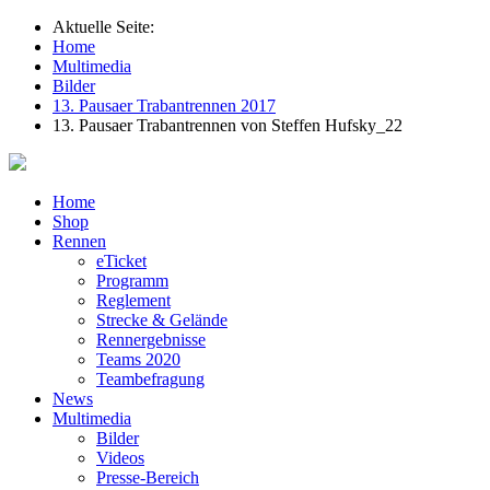
Aktuelle Seite:
Home
Multimedia
Bilder
13. Pausaer Trabantrennen 2017
13. Pausaer Trabantrennen von Steffen Hufsky_22
Home
Shop
Rennen
eTicket
Programm
Reglement
Strecke & Gelände
Rennergebnisse
Teams 2020
Teambefragung
News
Multimedia
Bilder
Videos
Presse-Bereich