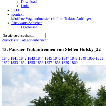
Downloads
Links
FAQ
Kontakt
Ergebnisse
Zurück zur Kategorieübersicht
13. Pausaer Trabantrennen von Steffen Hufsky_22
1840
1841
1842
1843
1844
1845
1846
1847
1848
1849
1850
1851
1852
1853
1854
1855
1856
1857
1858
1859
1860