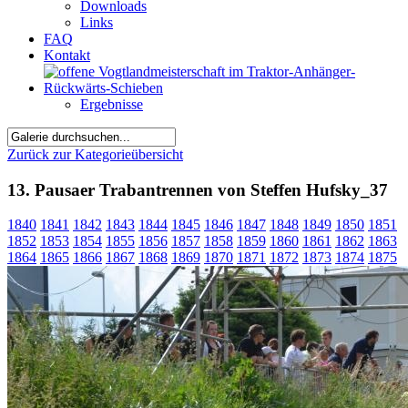
Downloads
Links
FAQ
Kontakt
Ergebnisse
Zurück zur Kategorieübersicht
13. Pausaer Trabantrennen von Steffen Hufsky_37
1840
1841
1842
1843
1844
1845
1846
1847
1848
1849
1850
1851
1852
1853
1854
1855
1856
1857
1858
1859
1860
1861
1862
1863
1864
1865
1866
1867
1868
1869
1870
1871
1872
1873
1874
1875