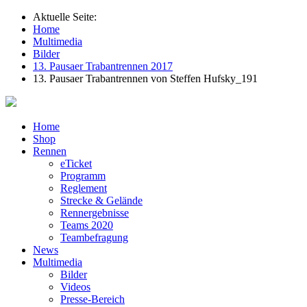
Aktuelle Seite:
Home
Multimedia
Bilder
13. Pausaer Trabantrennen 2017
13. Pausaer Trabantrennen von Steffen Hufsky_191
Home
Shop
Rennen
eTicket
Programm
Reglement
Strecke & Gelände
Rennergebnisse
Teams 2020
Teambefragung
News
Multimedia
Bilder
Videos
Presse-Bereich