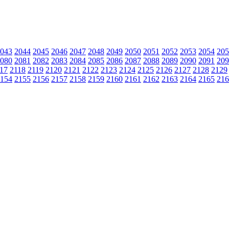
043
2044
2045
2046
2047
2048
2049
2050
2051
2052
2053
2054
205
080
2081
2082
2083
2084
2085
2086
2087
2088
2089
2090
2091
209
17
2118
2119
2120
2121
2122
2123
2124
2125
2126
2127
2128
2129
154
2155
2156
2157
2158
2159
2160
2161
2162
2163
2164
2165
216