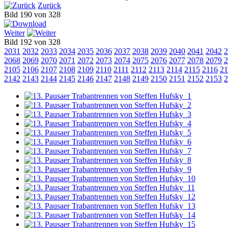
Zurück
Bild 190 von 328
Weiter
Bild 192 von 328
2031
2032
2033
2034
2035
2036
2037
2038
2039
2040
2041
2042
2
2068
2069
2070
2071
2072
2073
2074
2075
2076
2077
2078
2079
2
2105
2106
2107
2108
2109
2110
2111
2112
2113
2114
2115
2116
21
2142
2143
2144
2145
2146
2147
2148
2149
2150
2151
2152
2153
2