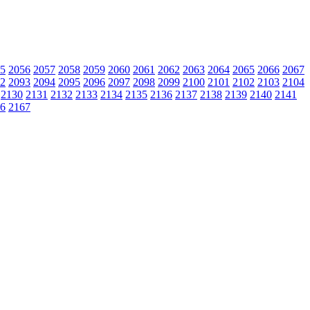
5
2056
2057
2058
2059
2060
2061
2062
2063
2064
2065
2066
2067
2
2093
2094
2095
2096
2097
2098
2099
2100
2101
2102
2103
2104
2130
2131
2132
2133
2134
2135
2136
2137
2138
2139
2140
2141
6
2167