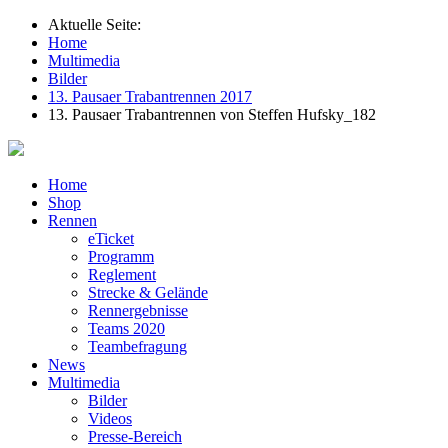
Aktuelle Seite:
Home
Multimedia
Bilder
13. Pausaer Trabantrennen 2017
13. Pausaer Trabantrennen von Steffen Hufsky_182
Home
Shop
Rennen
eTicket
Programm
Reglement
Strecke & Gelände
Rennergebnisse
Teams 2020
Teambefragung
News
Multimedia
Bilder
Videos
Presse-Bereich