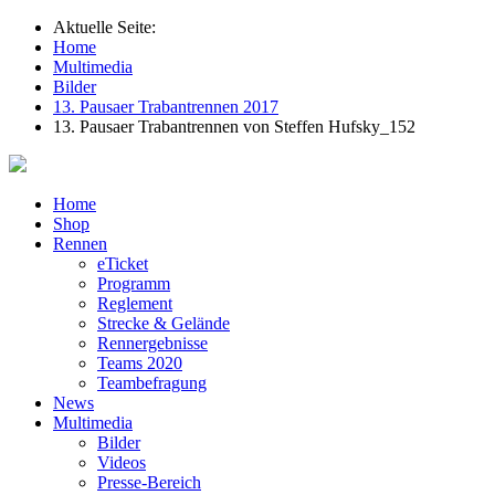
Aktuelle Seite:
Home
Multimedia
Bilder
13. Pausaer Trabantrennen 2017
13. Pausaer Trabantrennen von Steffen Hufsky_152
Home
Shop
Rennen
eTicket
Programm
Reglement
Strecke & Gelände
Rennergebnisse
Teams 2020
Teambefragung
News
Multimedia
Bilder
Videos
Presse-Bereich