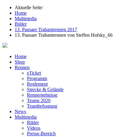
Aktuelle Seite:
Home
Multimedia
Bilder
13. Pausaer Trabantrennen 2017
13. Pausaer Trabantrennen von Steffen Hufsky_66
Home
Shop
Rennen
eTicket
Programm
Reglement
Strecke & Gelände
Rennergebnisse
Teams 2020
Teambefragung
News
Multimedia
Bilder
Videos
Presse-Bereich