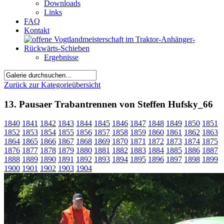
Downloads
Links
FAQ
Kontakt
Ergebnisse
Zurück zur Kategorieübersicht
13. Pausaer Trabantrennen von Steffen Hufsky_66
1840
1841
1842
1843
1844
1845
1846
1847
1848
1849
1850
1851
1852
1853
1854
1855
1856
1857
1858
1859
1860
1861
1862
1863
1864
1865
1866
1867
1868
1869
1870
1871
1872
1873
1874
1875
1876
1877
1878
1879
1880
1881
1882
1883
1884
1885
1886
1887
1888
1889
1890
1891
1892
1893
1894
1895
1896
1897
1898
1899
1900
1901
1902
1903
1904