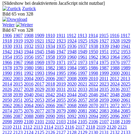
[Slideshow bei deaktiviertem JacaScript nicht nutzbar]
Zurück
Bild 65 von 328
Weiter
Bild 67 von 328
1906
1907
1908
1909
1910
1911
1912
1913
1914
1915
1916
1917
1918
1919
1920
1921
1922
1923
1924
1925
1926
1927
1928
1929
1930
1931
1932
1933
1934
1935
1936
1937
1938
1939
1940
1941
1942
1943
1944
1945
1946
1947
1948
1949
1950
1951
1952
1953
1954
1955
1956
1957
1958
1959
1960
1961
1962
1963
1964
1965
1966
1967
1968
1969
1970
1971
1972
1973
1974
1975
1976
1977
1978
1979
1980
1981
1982
1983
1984
1985
1986
1987
1988
1989
1990
1991
1992
1993
1994
1995
1996
1997
1998
1999
2000
2001
2002
2003
2004
2005
2006
2007
2008
2009
2010
2011
2012
2013
2014
2015
2016
2017
2018
2019
2020
2021
2022
2023
2024
2025
2026
2027
2028
2029
2030
2031
2032
2033
2034
2035
2036
2037
2038
2039
2040
2041
2042
2043
2044
2045
2046
2047
2048
2049
2050
2051
2052
2053
2054
2055
2056
2057
2058
2059
2060
2061
2062
2063
2064
2065
2066
2067
2068
2069
2070
2071
2072
2073
2074
2075
2076
2077
2078
2079
2080
2081
2082
2083
2084
2085
2086
2087
2088
2089
2090
2091
2092
2093
2094
2095
2096
2097
2098
2099
2100
2101
2102
2103
2104
2105
2106
2107
2108
2109
2110
2111
2112
2113
2114
2115
2116
2117
2118
2119
2120
2121
2122
2123
2124
2125
2126
2127
2128
2129
2130
2131
2132
2133