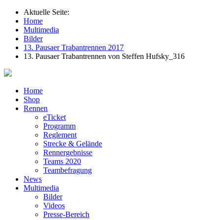
Aktuelle Seite:
Home
Multimedia
Bilder
13. Pausaer Trabantrennen 2017
13. Pausaer Trabantrennen von Steffen Hufsky_316
Home
Shop
Rennen
eTicket
Programm
Reglement
Strecke & Gelände
Rennergebnisse
Teams 2020
Teambefragung
News
Multimedia
Bilder
Videos
Presse-Bereich