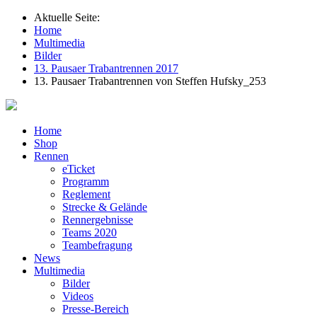
Aktuelle Seite:
Home
Multimedia
Bilder
13. Pausaer Trabantrennen 2017
13. Pausaer Trabantrennen von Steffen Hufsky_253
Home
Shop
Rennen
eTicket
Programm
Reglement
Strecke & Gelände
Rennergebnisse
Teams 2020
Teambefragung
News
Multimedia
Bilder
Videos
Presse-Bereich