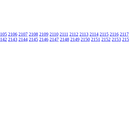
105
2106
2107
2108
2109
2110
2111
2112
2113
2114
2115
2116
2117
142
2143
2144
2145
2146
2147
2148
2149
2150
2151
2152
2153
215