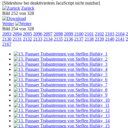
[Slideshow bei deaktiviertem JacaScript nicht nutzbar]
Zurück
Bild 252 von 328
Weiter
Bild 254 von 328
2093
2094
2095
2096
2097
2098
2099
2100
2101
2102
2103
2104
2
2130
2131
2132
2133
2134
2135
2136
2137
2138
2139
2140
2141
2
2167