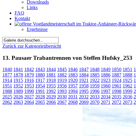
Downloads
Links
FAQ
Kontakt
Ergebnisse
Zurück zur Kategorieübersicht
13. Pausaer Trabantrennen von Steffen Hufsky_253
1840
1841
1842
1843
1844
1845
1846
1847
1848
1849
1850
1851
1
1877
1878
1879
1880
1881
1882
1883
1884
1885
1886
1887
1888
1
1914
1915
1916
1917
1918
1919
1920
1921
1922
1923
1924
1925
1
1951
1952
1953
1954
1955
1956
1957
1958
1959
1960
1961
1962
1
1988
1989
1990
1991
1992
1993
1994
1995
1996
1997
1998
1999
2
2025
2026
2027
2028
2029
2030
2031
2032
2033
2034
2035
2036
2
2062
2063
2064
2065
2066
2067
2068
2069
2070
2071
2072
2073
2