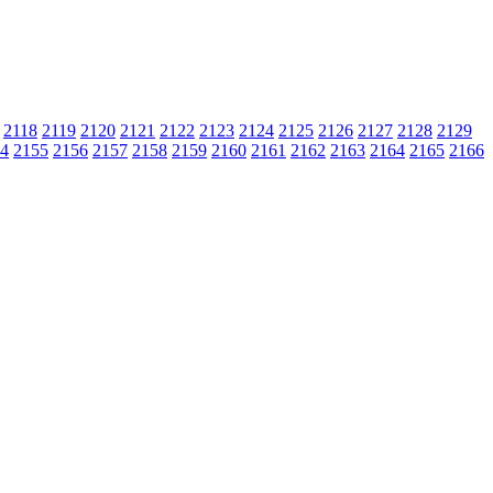
2118
2119
2120
2121
2122
2123
2124
2125
2126
2127
2128
2129
4
2155
2156
2157
2158
2159
2160
2161
2162
2163
2164
2165
2166