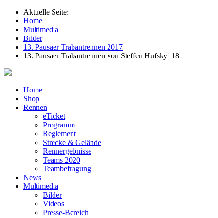
Aktuelle Seite:
Home
Multimedia
Bilder
13. Pausaer Trabantrennen 2017
13. Pausaer Trabantrennen von Steffen Hufsky_18
Home
Shop
Rennen
eTicket
Programm
Reglement
Strecke & Gelände
Rennergebnisse
Teams 2020
Teambefragung
News
Multimedia
Bilder
Videos
Presse-Bereich