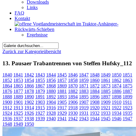
Downloads
Links
FAQ
Kontakt
Ergebnisse
Zurück zur Kategorieübersicht
13. Pausaer Trabantrennen von Steffen Hufsky_112
1840
1841
1842
1843
1844
1845
1846
1847
1848
1849
1850
1851
1852
1853
1854
1855
1856
1857
1858
1859
1860
1861
1862
1863
1864
1865
1866
1867
1868
1869
1870
1871
1872
1873
1874
1875
1876
1877
1878
1879
1880
1881
1882
1883
1884
1885
1886
1887
1888
1889
1890
1891
1892
1893
1894
1895
1896
1897
1898
1899
1900
1901
1902
1903
1904
1905
1906
1907
1908
1909
1910
1911
1912
1913
1914
1915
1916
1917
1918
1919
1920
1921
1922
1923
1924
1925
1926
1927
1928
1929
1930
1931
1932
1933
1934
1935
1936
1937
1938
1939
1940
1941
1942
1943
1944
1945
1946
1947
1948
1949
1950