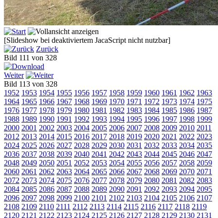
[Slideshow bei deaktiviertem JacaScript nicht nutzbar]
Zurück
Bild 111 von 328
Weiter
Bild 113 von 328
1952
1953
1954
1955
1956
1957
1958
1959
1960
1961
1962
1963
1964
1965
1966
1967
1968
1969
1970
1971
1972
1973
1974
1975
1976
1977
1978
1979
1980
1981
1982
1983
1984
1985
1986
1987
1988
1989
1990
1991
1992
1993
1994
1995
1996
1997
1998
1999
2000
2001
2002
2003
2004
2005
2006
2007
2008
2009
2010
2011
2012
2013
2014
2015
2016
2017
2018
2019
2020
2021
2022
2023
2024
2025
2026
2027
2028
2029
2030
2031
2032
2033
2034
2035
2036
2037
2038
2039
2040
2041
2042
2043
2044
2045
2046
2047
2048
2049
2050
2051
2052
2053
2054
2055
2056
2057
2058
2059
2060
2061
2062
2063
2064
2065
2066
2067
2068
2069
2070
2071
2072
2073
2074
2075
2076
2077
2078
2079
2080
2081
2082
2083
2084
2085
2086
2087
2088
2089
2090
2091
2092
2093
2094
2095
2096
2097
2098
2099
2100
2101
2102
2103
2104
2105
2106
2107
2108
2109
2110
2111
2112
2113
2114
2115
2116
2117
2118
2119
2120
2121
2122
2123
2124
2125
2126
2127
2128
2129
2130
2131