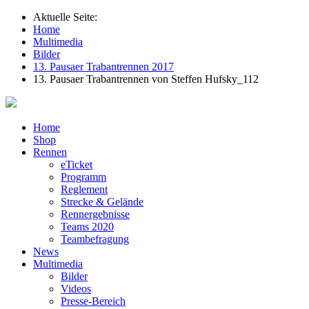
Aktuelle Seite:
Home
Multimedia
Bilder
13. Pausaer Trabantrennen 2017
13. Pausaer Trabantrennen von Steffen Hufsky_112
Home
Shop
Rennen
eTicket
Programm
Reglement
Strecke & Gelände
Rennergebnisse
Teams 2020
Teambefragung
News
Multimedia
Bilder
Videos
Presse-Bereich