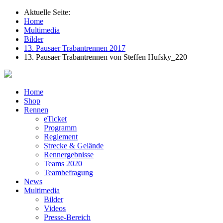
Aktuelle Seite:
Home
Multimedia
Bilder
13. Pausaer Trabantrennen 2017
13. Pausaer Trabantrennen von Steffen Hufsky_220
Home
Shop
Rennen
eTicket
Programm
Reglement
Strecke & Gelände
Rennergebnisse
Teams 2020
Teambefragung
News
Multimedia
Bilder
Videos
Presse-Bereich