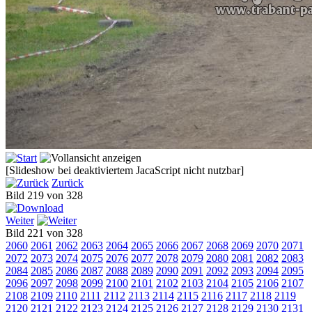
[Slideshow bei deaktiviertem JacaScript nicht nutzbar]
Zurück
Bild 219 von 328
Weiter
Bild 221 von 328
2060
2061
2062
2063
2064
2065
2066
2067
2068
2069
2070
2071
2072
2073
2074
2075
2076
2077
2078
2079
2080
2081
2082
2083
2084
2085
2086
2087
2088
2089
2090
2091
2092
2093
2094
2095
2096
2097
2098
2099
2100
2101
2102
2103
2104
2105
2106
2107
2108
2109
2110
2111
2112
2113
2114
2115
2116
2117
2118
2119
2120
2121
2122
2123
2124
2125
2126
2127
2128
2129
2130
2131