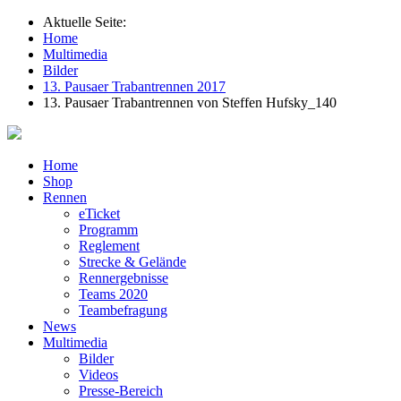
Aktuelle Seite:
Home
Multimedia
Bilder
13. Pausaer Trabantrennen 2017
13. Pausaer Trabantrennen von Steffen Hufsky_140
Home
Shop
Rennen
eTicket
Programm
Reglement
Strecke & Gelände
Rennergebnisse
Teams 2020
Teambefragung
News
Multimedia
Bilder
Videos
Presse-Bereich