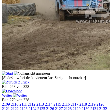
[Slideshow bei deaktiviertem JacaScript nicht nutzbar]
Zurück
Bild 268 von 328
Weiter
Bild 270 von 328
2109
2110
2111
2112
2113
2114
2115
2116
2117
2118
2119
2120
2121
2122
2123
2124
2125
2126
2127
2128
2129
2130
2131
2132