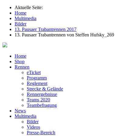
Aktuelle Seite:
Home
Multimedia
Bilder
13. Pausaer Trabantrennen 2017
13. Pausaer Trabantrennen von Steffen Hufsky_269
Home
Shop
Rennen
eTicket
Programm
Reglement
Strecke & Gelände
Rennergebnisse
Teams 2020
Teambefragung
News
Multimedia
Bilder
Videos
Presse-Bereich