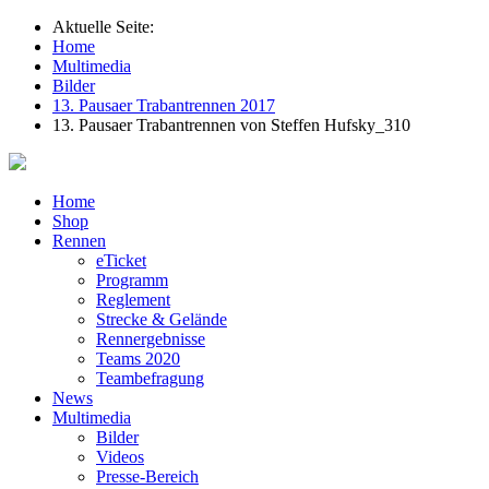
Aktuelle Seite:
Home
Multimedia
Bilder
13. Pausaer Trabantrennen 2017
13. Pausaer Trabantrennen von Steffen Hufsky_310
Home
Shop
Rennen
eTicket
Programm
Reglement
Strecke & Gelände
Rennergebnisse
Teams 2020
Teambefragung
News
Multimedia
Bilder
Videos
Presse-Bereich