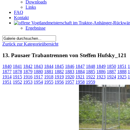
Downloads
Links
FAQ
Kontakt
Ergebnisse
Zurück zur Kategorieübersicht
13. Pausaer Trabantrennen von Steffen Hufsky_121
1840
1841
1842
1843
1844
1845
1846
1847
1848
1849
1850
1851
1
1877
1878
1879
1880
1881
1882
1883
1884
1885
1886
1887
1888
1
1914
1915
1916
1917
1918
1919
1920
1921
1922
1923
1924
1925
1
1951
1952
1953
1954
1955
1956
1957
1958
1959