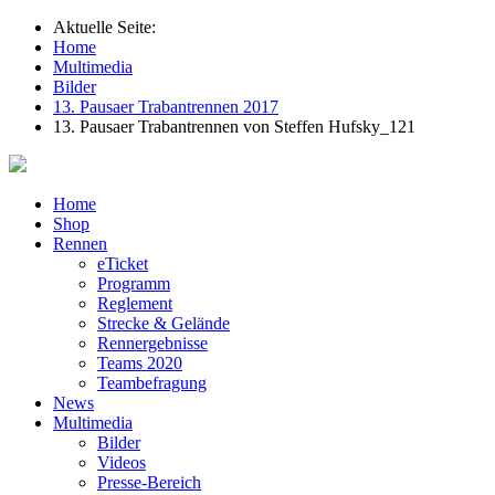
Aktuelle Seite:
Home
Multimedia
Bilder
13. Pausaer Trabantrennen 2017
13. Pausaer Trabantrennen von Steffen Hufsky_121
Home
Shop
Rennen
eTicket
Programm
Reglement
Strecke & Gelände
Rennergebnisse
Teams 2020
Teambefragung
News
Multimedia
Bilder
Videos
Presse-Bereich