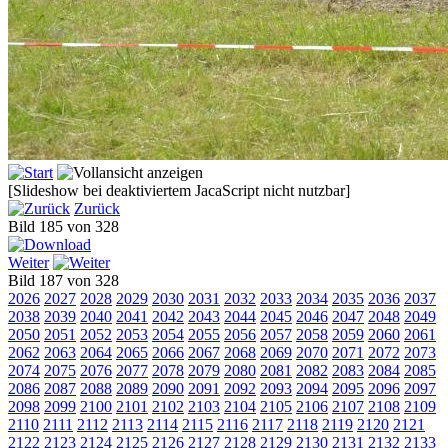
[Slideshow bei deaktiviertem JacaScript nicht nutzbar]
Zurück
Bild 185 von 328
Weiter
Bild 187 von 328
2026
2027
2028
2029
2030
2031
2032
2033
2034
2035
2036
2037
2038
2039
2040
2041
2042
2043
2044
2045
2046
2047
2048
2049
2050
2051
2052
2053
2054
2055
2056
2057
2058
2059
2060
2061
2062
2063
2064
2065
2066
2067
2068
2069
2070
2071
2072
2073
2074
2075
2076
2077
2078
2079
2080
2081
2082
2083
2084
2085
2086
2087
2088
2089
2090
2091
2092
2093
2094
2095
2096
2097
2098
2099
2100
2101
2102
2103
2104
2105
2106
2107
2108
2109
2110
2111
2112
2113
2114
2115
2116
2117
2118
2119
2120
2121
2122
2123
2124
2125
2126
2127
2128
2129
2130
2131
2132
2133