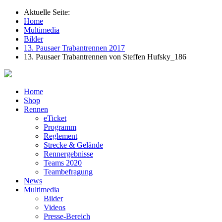
Aktuelle Seite:
Home
Multimedia
Bilder
13. Pausaer Trabantrennen 2017
13. Pausaer Trabantrennen von Steffen Hufsky_186
Home
Shop
Rennen
eTicket
Programm
Reglement
Strecke & Gelände
Rennergebnisse
Teams 2020
Teambefragung
News
Multimedia
Bilder
Videos
Presse-Bereich