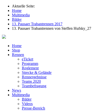
Aktuelle Seite:
Home
Multimedia
Bilder
13. Pausaer Trabantrennen 2017
13. Pausaer Trabantrennen von Steffen Hufsky_27
Home
Shop
Rennen
eTicket
Programm
Reglement
Strecke & Gelände
Rennergebnisse
Teams 2020
Teambefragung
News
Multimedia
Bilder
Videos
Presse-Bereich