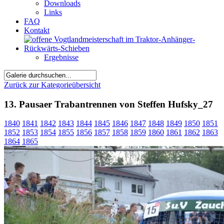
Downloads
Links
FAQ
Kontakt
Ergebnisse
Zurück zur Kategorieübersicht
13. Pausaer Trabantrennen von Steffen Hufsky_27
1840
1841
1842
1843
1844
1845
1846
1847
1848
1849
1850
1851
1852
1853
1854
1855
1856
1857
1858
1859
1860
1861
1862
1863
1864
1865