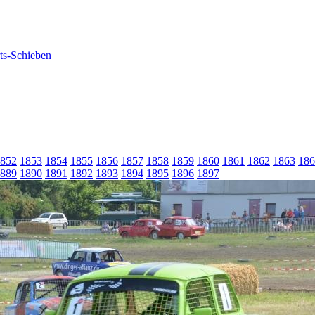
852
1853
1854
1855
1856
1857
1858
1859
1860
1861
1862
1863
186
889
1890
1891
1892
1893
1894
1895
1896
1897