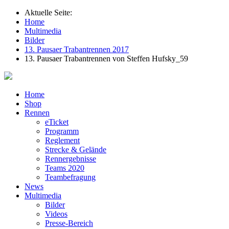
Aktuelle Seite:
Home
Multimedia
Bilder
13. Pausaer Trabantrennen 2017
13. Pausaer Trabantrennen von Steffen Hufsky_59
Home
Shop
Rennen
eTicket
Programm
Reglement
Strecke & Gelände
Rennergebnisse
Teams 2020
Teambefragung
News
Multimedia
Bilder
Videos
Presse-Bereich