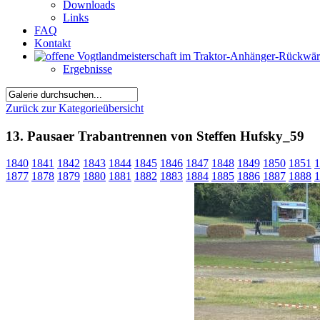
Downloads
Links
FAQ
Kontakt
Ergebnisse
Zurück zur Kategorieübersicht
13. Pausaer Trabantrennen von Steffen Hufsky_59
1840
1841
1842
1843
1844
1845
1846
1847
1848
1849
1850
1851
1
1877
1878
1879
1880
1881
1882
1883
1884
1885
1886
1887
1888
1