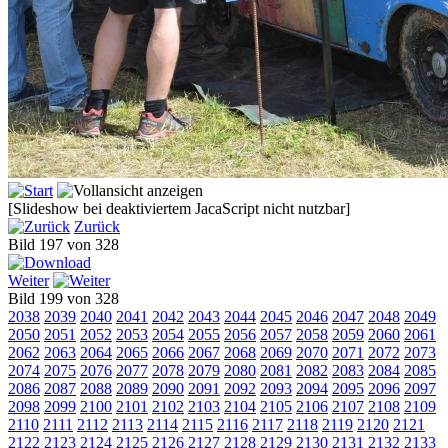
[Slideshow bei deaktiviertem JacaScript nicht nutzbar]
Zurück
Bild 197 von 328
Weiter
Bild 199 von 328
2038
2039
2040
2041
2042
2043
2044
2045
2046
2047
2048
2049
2050
2051
2052
2053
2054
2055
2056
2057
2058
2059
2060
2061
2062
2063
2064
2065
2066
2067
2068
2069
2070
2071
2072
2073
2074
2075
2076
2077
2078
2079
2080
2081
2082
2083
2084
2085
2086
2087
2088
2089
2090
2091
2092
2093
2094
2095
2096
2097
2098
2099
2100
2101
2102
2103
2104
2105
2106
2107
2108
2109
2110
2111
2112
2113
2114
2115
2116
2117
2118
2119
2120
2121
2122
2123
2124
2125
2126
2127
2128
2129
2130
2131
2132
2133