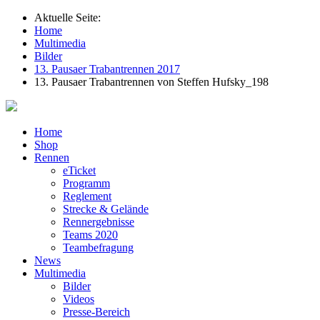
Aktuelle Seite:
Home
Multimedia
Bilder
13. Pausaer Trabantrennen 2017
13. Pausaer Trabantrennen von Steffen Hufsky_198
Home
Shop
Rennen
eTicket
Programm
Reglement
Strecke & Gelände
Rennergebnisse
Teams 2020
Teambefragung
News
Multimedia
Bilder
Videos
Presse-Bereich