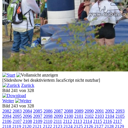
[Slideshow bei deaktiviertem JacaScript nicht nutzbar]
Zurück
Bild 241 von 328
Weiter
Bild 243 von 328
2082
2083
2084
2085
2086
2087
2088
2089
2090
2091
2092
2093
2094
2095
2096
2097
2098
2099
2100
2101
2102
2103
2104
2105
2106
2107
2108
2109
2110
2111
2112
2113
2114
2115
2116
2117
2118
2119
2120
2121
2122
2123
2124
2125
2126
2127
2128
2129