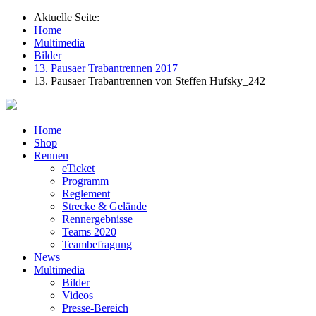
Aktuelle Seite:
Home
Multimedia
Bilder
13. Pausaer Trabantrennen 2017
13. Pausaer Trabantrennen von Steffen Hufsky_242
Home
Shop
Rennen
eTicket
Programm
Reglement
Strecke & Gelände
Rennergebnisse
Teams 2020
Teambefragung
News
Multimedia
Bilder
Videos
Presse-Bereich