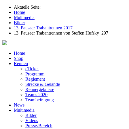
Aktuelle Seite:
Home
Multimedia
Bilder
13. Pausaer Trabantrennen 2017
13. Pausaer Trabantrennen von Steffen Hufsky_297
Home
Shop
Rennen
eTicket
Programm
Reglement
Strecke & Gelände
Rennergebnisse
Teams 2020
Teambefragung
News
Multimedia
Bilder
Videos
Presse-Bereich