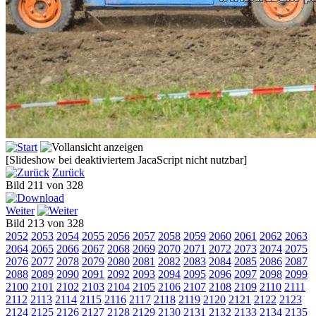
[Slideshow bei deaktiviertem JacaScript nicht nutzbar]
Zurück
Bild 211 von 328
Weiter
Bild 213 von 328
2052
2053
2054
2055
2056
2057
2058
2059
2060
2061
2062
2063
2064
2065
2066
2067
2068
2069
2070
2071
2072
2073
2074
2075
2076
2077
2078
2079
2080
2081
2082
2083
2084
2085
2086
2087
2088
2089
2090
2091
2092
2093
2094
2095
2096
2097
2098
2099
2100
2101
2102
2103
2104
2105
2106
2107
2108
2109
2110
2111
2112
2113
2114
2115
2116
2117
2118
2119
2120
2121
2122
2123
2124
2125
2126
2127
2128
2129
2130
2131
2132
2133
2134
2135