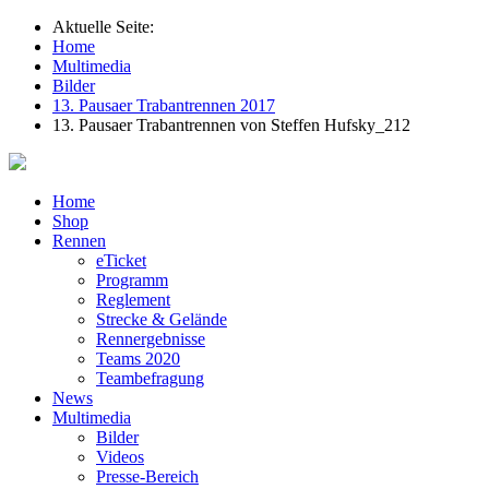
Aktuelle Seite:
Home
Multimedia
Bilder
13. Pausaer Trabantrennen 2017
13. Pausaer Trabantrennen von Steffen Hufsky_212
Home
Shop
Rennen
eTicket
Programm
Reglement
Strecke & Gelände
Rennergebnisse
Teams 2020
Teambefragung
News
Multimedia
Bilder
Videos
Presse-Bereich