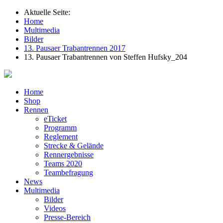
Aktuelle Seite:
Home
Multimedia
Bilder
13. Pausaer Trabantrennen 2017
13. Pausaer Trabantrennen von Steffen Hufsky_204
Home
Shop
Rennen
eTicket
Programm
Reglement
Strecke & Gelände
Rennergebnisse
Teams 2020
Teambefragung
News
Multimedia
Bilder
Videos
Presse-Bereich