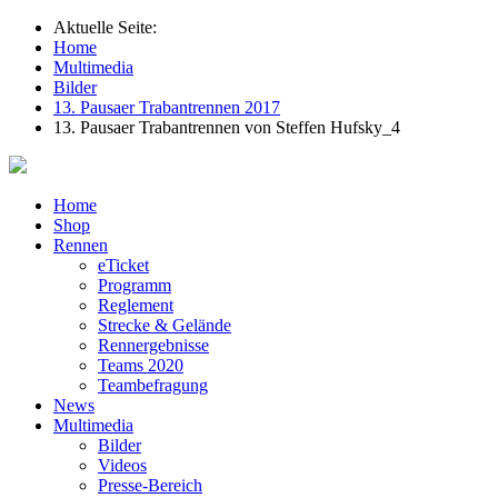
Aktuelle Seite:
Home
Multimedia
Bilder
13. Pausaer Trabantrennen 2017
13. Pausaer Trabantrennen von Steffen Hufsky_4
Home
Shop
Rennen
eTicket
Programm
Reglement
Strecke & Gelände
Rennergebnisse
Teams 2020
Teambefragung
News
Multimedia
Bilder
Videos
Presse-Bereich