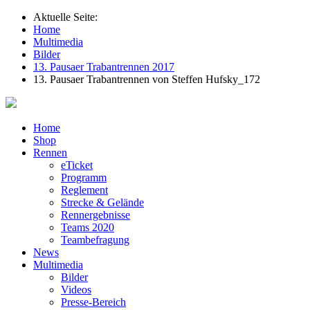
Aktuelle Seite:
Home
Multimedia
Bilder
13. Pausaer Trabantrennen 2017
13. Pausaer Trabantrennen von Steffen Hufsky_172
Home
Shop
Rennen
eTicket
Programm
Reglement
Strecke & Gelände
Rennergebnisse
Teams 2020
Teambefragung
News
Multimedia
Bilder
Videos
Presse-Bereich