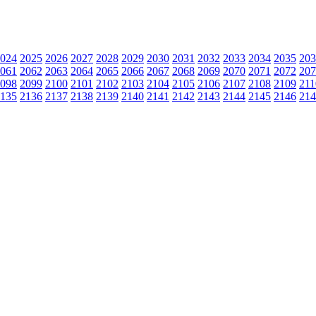
024
2025
2026
2027
2028
2029
2030
2031
2032
2033
2034
2035
203
061
2062
2063
2064
2065
2066
2067
2068
2069
2070
2071
2072
207
098
2099
2100
2101
2102
2103
2104
2105
2106
2107
2108
2109
211
135
2136
2137
2138
2139
2140
2141
2142
2143
2144
2145
2146
214