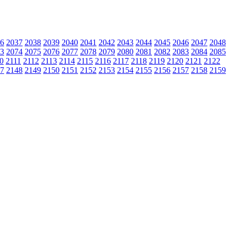
6
2037
2038
2039
2040
2041
2042
2043
2044
2045
2046
2047
2048
3
2074
2075
2076
2077
2078
2079
2080
2081
2082
2083
2084
2085
0
2111
2112
2113
2114
2115
2116
2117
2118
2119
2120
2121
2122
7
2148
2149
2150
2151
2152
2153
2154
2155
2156
2157
2158
2159