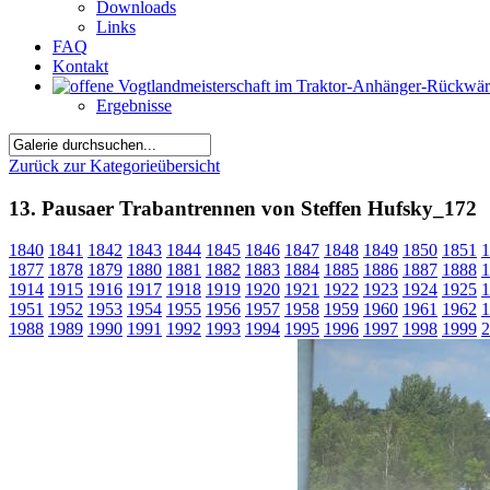
Downloads
Links
FAQ
Kontakt
Ergebnisse
Zurück zur Kategorieübersicht
13. Pausaer Trabantrennen von Steffen Hufsky_172
1840
1841
1842
1843
1844
1845
1846
1847
1848
1849
1850
1851
1
1877
1878
1879
1880
1881
1882
1883
1884
1885
1886
1887
1888
1
1914
1915
1916
1917
1918
1919
1920
1921
1922
1923
1924
1925
1
1951
1952
1953
1954
1955
1956
1957
1958
1959
1960
1961
1962
1
1988
1989
1990
1991
1992
1993
1994
1995
1996
1997
1998
1999
2