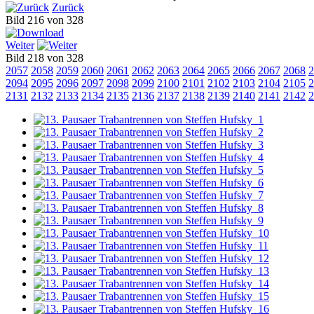
Zurück
Bild 216 von 328
Weiter
Bild 218 von 328
2057
2058
2059
2060
2061
2062
2063
2064
2065
2066
2067
2068
2
2094
2095
2096
2097
2098
2099
2100
2101
2102
2103
2104
2105
2
2131
2132
2133
2134
2135
2136
2137
2138
2139
2140
2141
2142
2