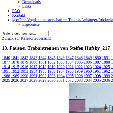
Downloads
Links
FAQ
Kontakt
Ergebnisse
Zurück zur Kategorieübersicht
13. Pausaer Trabantrennen von Steffen Hufsky_217
1840
1841
1842
1843
1844
1845
1846
1847
1848
1849
1850
1851
1
1877
1878
1879
1880
1881
1882
1883
1884
1885
1886
1887
1888
1
1914
1915
1916
1917
1918
1919
1920
1921
1922
1923
1924
1925
1
1951
1952
1953
1954
1955
1956
1957
1958
1959
1960
1961
1962
1
1988
1989
1990
1991
1992
1993
1994
1995
1996
1997
1998
1999
2
2025
2026
2027
2028
2029
2030
2031
2032
2033
2034
2035
2036
2