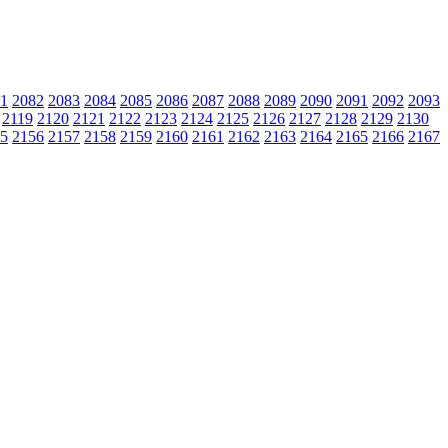
1
2082
2083
2084
2085
2086
2087
2088
2089
2090
2091
2092
2093
2119
2120
2121
2122
2123
2124
2125
2126
2127
2128
2129
2130
5
2156
2157
2158
2159
2160
2161
2162
2163
2164
2165
2166
2167