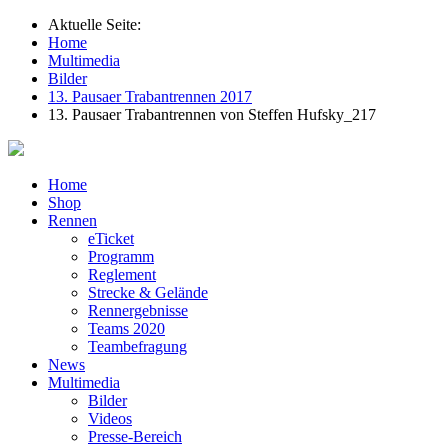
Aktuelle Seite:
Home
Multimedia
Bilder
13. Pausaer Trabantrennen 2017
13. Pausaer Trabantrennen von Steffen Hufsky_217
Home
Shop
Rennen
eTicket
Programm
Reglement
Strecke & Gelände
Rennergebnisse
Teams 2020
Teambefragung
News
Multimedia
Bilder
Videos
Presse-Bereich