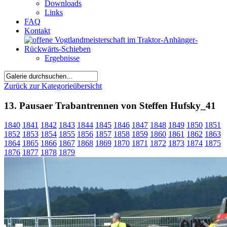
Downloads
Links
FAQ
Kontakt
Ergebnisse
Zurück zur Kategorieübersicht
13. Pausaer Trabantrennen von Steffen Hufsky_41
1840
1841
1842
1843
1844
1845
1846
1847
1848
1849
1850
1851
1852
1853
1854
1855
1856
1857
1858
1859
1860
1861
1862
1863
1864
1865
1866
1867
1868
1869
1870
1871
1872
1873
1874
1875
1876
1877
1878
1879