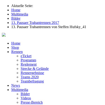
Aktuelle Seite:
Home
Multimedia
Bilder
13. Pausaer Trabantrennen 2017
13. Pausaer Trabantrennen von Steffen Hufsky_41
Home
Shop
Rennen
eTicket
Programm
Reglement
Strecke & Gelände
Rennergebnisse
Teams 2020
Teambefragung
News
Multimedia
Bilder
Videos
Presse-Bereich