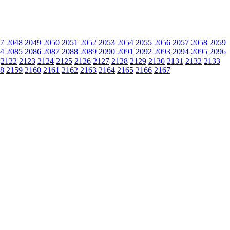
7
2048
2049
2050
2051
2052
2053
2054
2055
2056
2057
2058
2059
4
2085
2086
2087
2088
2089
2090
2091
2092
2093
2094
2095
2096
2122
2123
2124
2125
2126
2127
2128
2129
2130
2131
2132
2133
8
2159
2160
2161
2162
2163
2164
2165
2166
2167