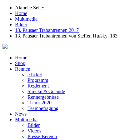
Aktuelle Seite:
Home
Multimedia
Bilder
13. Pausaer Trabantrennen 2017
13. Pausaer Trabantrennen von Steffen Hufsky_183
Home
Shop
Rennen
eTicket
Programm
Reglement
Strecke & Gelände
Rennergebnisse
Teams 2020
Teambefragung
News
Multimedia
Bilder
Videos
Presse-Bereich