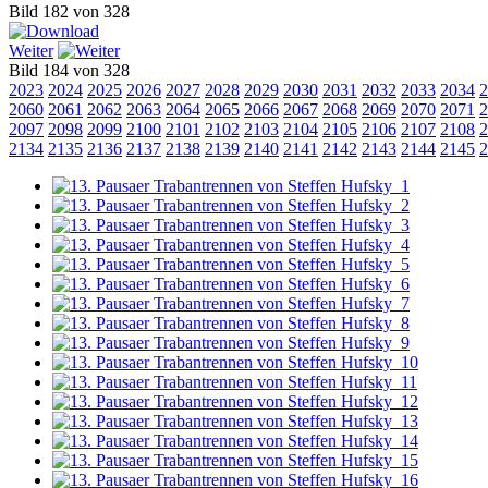
Bild 182 von 328
Weiter
Bild 184 von 328
2023
2024
2025
2026
2027
2028
2029
2030
2031
2032
2033
2034
2
2060
2061
2062
2063
2064
2065
2066
2067
2068
2069
2070
2071
2
2097
2098
2099
2100
2101
2102
2103
2104
2105
2106
2107
2108
2
2134
2135
2136
2137
2138
2139
2140
2141
2142
2143
2144
2145
2