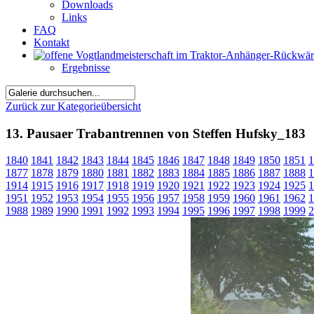
Downloads
Links
FAQ
Kontakt
Ergebnisse
Zurück zur Kategorieübersicht
13. Pausaer Trabantrennen von Steffen Hufsky_183
1840
1841
1842
1843
1844
1845
1846
1847
1848
1849
1850
1851
1
1877
1878
1879
1880
1881
1882
1883
1884
1885
1886
1887
1888
1
1914
1915
1916
1917
1918
1919
1920
1921
1922
1923
1924
1925
1
1951
1952
1953
1954
1955
1956
1957
1958
1959
1960
1961
1962
1
1988
1989
1990
1991
1992
1993
1994
1995
1996
1997
1998
1999
2