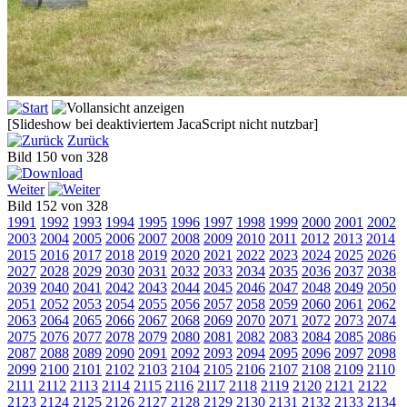
[Slideshow bei deaktiviertem JacaScript nicht nutzbar]
Zurück
Bild 150 von 328
Weiter
Bild 152 von 328
1991
1992
1993
1994
1995
1996
1997
1998
1999
2000
2001
2002
2003
2004
2005
2006
2007
2008
2009
2010
2011
2012
2013
2014
2015
2016
2017
2018
2019
2020
2021
2022
2023
2024
2025
2026
2027
2028
2029
2030
2031
2032
2033
2034
2035
2036
2037
2038
2039
2040
2041
2042
2043
2044
2045
2046
2047
2048
2049
2050
2051
2052
2053
2054
2055
2056
2057
2058
2059
2060
2061
2062
2063
2064
2065
2066
2067
2068
2069
2070
2071
2072
2073
2074
2075
2076
2077
2078
2079
2080
2081
2082
2083
2084
2085
2086
2087
2088
2089
2090
2091
2092
2093
2094
2095
2096
2097
2098
2099
2100
2101
2102
2103
2104
2105
2106
2107
2108
2109
2110
2111
2112
2113
2114
2115
2116
2117
2118
2119
2120
2121
2122
2123
2124
2125
2126
2127
2128
2129
2130
2131
2132
2133
2134