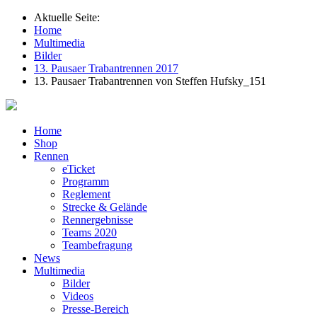
Aktuelle Seite:
Home
Multimedia
Bilder
13. Pausaer Trabantrennen 2017
13. Pausaer Trabantrennen von Steffen Hufsky_151
Home
Shop
Rennen
eTicket
Programm
Reglement
Strecke & Gelände
Rennergebnisse
Teams 2020
Teambefragung
News
Multimedia
Bilder
Videos
Presse-Bereich