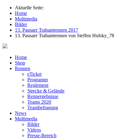
Aktuelle Seite:
Home
Multimedia
Bilder
13. Pausaer Trabantrennen 2017
13. Pausaer Trabantrennen von Steffen Hufsky_78
Home
Shop
Rennen
eTicket
Programm
Reglement
Strecke & Gelände
Rennergebnisse
Teams 2020
Teambefragung
News
Multimedia
Bilder
Videos
Presse-Bereich