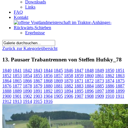
Downloads
Links
FAQ
Kontakt
Ergebnisse
Zurück zur Kategorieübersicht
13. Pausaer Trabantrennen von Steffen Hufsky_78
1840
1841
1842
1843
1844
1845
1846
1847
1848
1849
1850
1851
1852
1853
1854
1855
1856
1857
1858
1859
1860
1861
1862
1863
1864
1865
1866
1867
1868
1869
1870
1871
1872
1873
1874
1875
1876
1877
1878
1879
1880
1881
1882
1883
1884
1885
1886
1887
1888
1889
1890
1891
1892
1893
1894
1895
1896
1897
1898
1899
1900
1901
1902
1903
1904
1905
1906
1907
1908
1909
1910
1911
1912
1913
1914
1915
1916