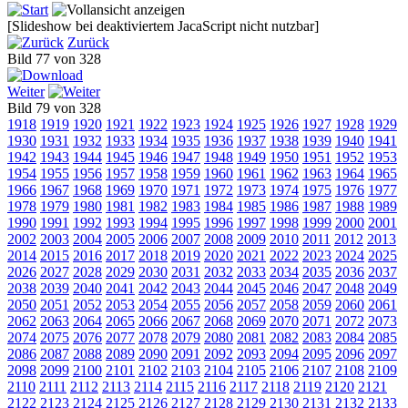
[Slideshow bei deaktiviertem JacaScript nicht nutzbar]
Zurück
Bild 77 von 328
Weiter
Bild 79 von 328
1918
1919
1920
1921
1922
1923
1924
1925
1926
1927
1928
1929
1930
1931
1932
1933
1934
1935
1936
1937
1938
1939
1940
1941
1942
1943
1944
1945
1946
1947
1948
1949
1950
1951
1952
1953
1954
1955
1956
1957
1958
1959
1960
1961
1962
1963
1964
1965
1966
1967
1968
1969
1970
1971
1972
1973
1974
1975
1976
1977
1978
1979
1980
1981
1982
1983
1984
1985
1986
1987
1988
1989
1990
1991
1992
1993
1994
1995
1996
1997
1998
1999
2000
2001
2002
2003
2004
2005
2006
2007
2008
2009
2010
2011
2012
2013
2014
2015
2016
2017
2018
2019
2020
2021
2022
2023
2024
2025
2026
2027
2028
2029
2030
2031
2032
2033
2034
2035
2036
2037
2038
2039
2040
2041
2042
2043
2044
2045
2046
2047
2048
2049
2050
2051
2052
2053
2054
2055
2056
2057
2058
2059
2060
2061
2062
2063
2064
2065
2066
2067
2068
2069
2070
2071
2072
2073
2074
2075
2076
2077
2078
2079
2080
2081
2082
2083
2084
2085
2086
2087
2088
2089
2090
2091
2092
2093
2094
2095
2096
2097
2098
2099
2100
2101
2102
2103
2104
2105
2106
2107
2108
2109
2110
2111
2112
2113
2114
2115
2116
2117
2118
2119
2120
2121
2122
2123
2124
2125
2126
2127
2128
2129
2130
2131
2132
2133