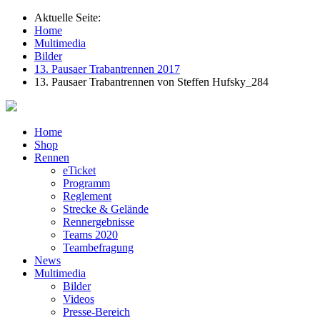
Aktuelle Seite:
Home
Multimedia
Bilder
13. Pausaer Trabantrennen 2017
13. Pausaer Trabantrennen von Steffen Hufsky_284
Home
Shop
Rennen
eTicket
Programm
Reglement
Strecke & Gelände
Rennergebnisse
Teams 2020
Teambefragung
News
Multimedia
Bilder
Videos
Presse-Bereich