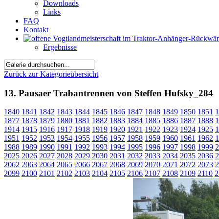
Downloads
Links
FAQ
Kontakt
Ergebnisse
Zurück zur Kategorieübersicht
13. Pausaer Trabantrennen von Steffen Hufsky_284
1840
1841
1842
1843
1844
1845
1846
1847
1848
1849
1850
1851
1
1877
1878
1879
1880
1881
1882
1883
1884
1885
1886
1887
1888
1
1914
1915
1916
1917
1918
1919
1920
1921
1922
1923
1924
1925
1
1951
1952
1953
1954
1955
1956
1957
1958
1959
1960
1961
1962
1
1988
1989
1990
1991
1992
1993
1994
1995
1996
1997
1998
1999
2
2025
2026
2027
2028
2029
2030
2031
2032
2033
2034
2035
2036
2
2062
2063
2064
2065
2066
2067
2068
2069
2070
2071
2072
2073
2
2099
2100
2101
2102
2103
2104
2105
2106
2107
2108
2109
2110
2