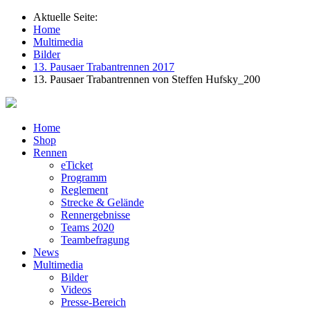
Aktuelle Seite:
Home
Multimedia
Bilder
13. Pausaer Trabantrennen 2017
13. Pausaer Trabantrennen von Steffen Hufsky_200
Home
Shop
Rennen
eTicket
Programm
Reglement
Strecke & Gelände
Rennergebnisse
Teams 2020
Teambefragung
News
Multimedia
Bilder
Videos
Presse-Bereich