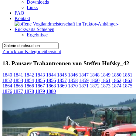
Downloads
Links
FAQ
Kontakt
Ergebnisse
Zurück zur Kategorieübersicht
13. Pausaer Trabantrennen von Steffen Hufsky_42
1840
1841
1842
1843
1844
1845
1846
1847
1848
1849
1850
1851
1852
1853
1854
1855
1856
1857
1858
1859
1860
1861
1862
1863
1864
1865
1866
1867
1868
1869
1870
1871
1872
1873
1874
1875
1876
1877
1878
1879
1880