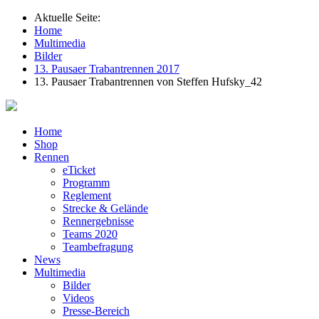
Aktuelle Seite:
Home
Multimedia
Bilder
13. Pausaer Trabantrennen 2017
13. Pausaer Trabantrennen von Steffen Hufsky_42
Home
Shop
Rennen
eTicket
Programm
Reglement
Strecke & Gelände
Rennergebnisse
Teams 2020
Teambefragung
News
Multimedia
Bilder
Videos
Presse-Bereich