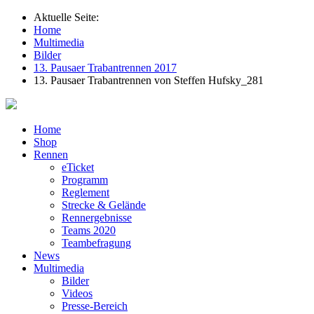
Aktuelle Seite:
Home
Multimedia
Bilder
13. Pausaer Trabantrennen 2017
13. Pausaer Trabantrennen von Steffen Hufsky_281
Home
Shop
Rennen
eTicket
Programm
Reglement
Strecke & Gelände
Rennergebnisse
Teams 2020
Teambefragung
News
Multimedia
Bilder
Videos
Presse-Bereich