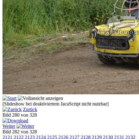
[Slideshow bei deaktiviertem JacaScript nicht nutzbar]
Zurück
Bild 280 von 328
Weiter
Bild 282 von 328
2121
2122
2123
2124
2125
2126
2127
2128
2129
2130
2131
2132