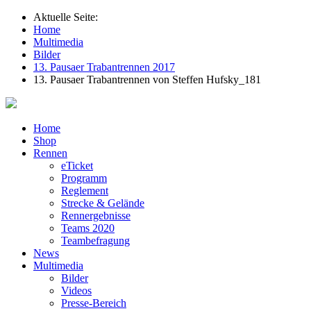
Aktuelle Seite:
Home
Multimedia
Bilder
13. Pausaer Trabantrennen 2017
13. Pausaer Trabantrennen von Steffen Hufsky_181
Home
Shop
Rennen
eTicket
Programm
Reglement
Strecke & Gelände
Rennergebnisse
Teams 2020
Teambefragung
News
Multimedia
Bilder
Videos
Presse-Bereich