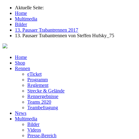
Aktuelle Seite:
Home
Multimedia
Bilder
13. Pausaer Trabantrennen 2017
13. Pausaer Trabantrennen von Steffen Hufsky_75
Home
Shop
Rennen
eTicket
Programm
Reglement
Strecke & Gelände
Rennergebnisse
Teams 2020
Teambefragung
News
Multimedia
Bilder
Videos
Presse-Bereich