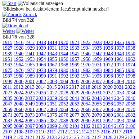
[Slideshow bei deaktiviertem JacaScript nicht nutzbar]
Zurück
Bild 74 von 328
Weiter
Bild 76 von 328
1915
1916
1917
1918
1919
1920
1921
1922
1923
1924
1925
1926
1927
1928
1929
1930
1931
1932
1933
1934
1935
1936
1937
1938
1939
1940
1941
1942
1943
1944
1945
1946
1947
1948
1949
1950
1951
1952
1953
1954
1955
1956
1957
1958
1959
1960
1961
1962
1963
1964
1965
1966
1967
1968
1969
1970
1971
1972
1973
1974
1975
1976
1977
1978
1979
1980
1981
1982
1983
1984
1985
1986
1987
1988
1989
1990
1991
1992
1993
1994
1995
1996
1997
1998
1999
2000
2001
2002
2003
2004
2005
2006
2007
2008
2009
2010
2011
2012
2013
2014
2015
2016
2017
2018
2019
2020
2021
2022
2023
2024
2025
2026
2027
2028
2029
2030
2031
2032
2033
2034
2035
2036
2037
2038
2039
2040
2041
2042
2043
2044
2045
2046
2047
2048
2049
2050
2051
2052
2053
2054
2055
2056
2057
2058
2059
2060
2061
2062
2063
2064
2065
2066
2067
2068
2069
2070
2071
2072
2073
2074
2075
2076
2077
2078
2079
2080
2081
2082
2083
2084
2085
2086
2087
2088
2089
2090
2091
2092
2093
2094
2095
2096
2097
2098
2099
2100
2101
2102
2103
2104
2105
2106
2107
2108
2109
2110
2111
2112
2113
2114
2115
2116
2117
2118
2119
2120
2121
2122
2123
2124
2125
2126
2127
2128
2129
2130