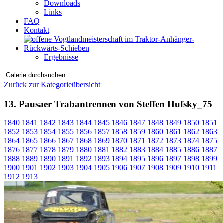
Downloads
Links
FAQ
Kontakt
Ergebnisse
Zurück zur Kategorieübersicht
13. Pausaer Trabantrennen von Steffen Hufsky_75
1840
1841
1842
1843
1844
1845
1846
1847
1848
1849
1850
1851
1852
1853
1854
1855
1856
1857
1858
1859
1860
1861
1862
1863
1864
1865
1866
1867
1868
1869
1870
1871
1872
1873
1874
1875
1876
1877
1878
1879
1880
1881
1882
1883
1884
1885
1886
1887
1888
1889
1890
1891
1892
1893
1894
1895
1896
1897
1898
1899
1900
1901
1902
1903
1904
1905
1906
1907
1908
1909
1910
1911
1912
1913