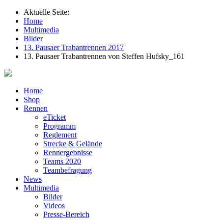
Aktuelle Seite:
Home
Multimedia
Bilder
13. Pausaer Trabantrennen 2017
13. Pausaer Trabantrennen von Steffen Hufsky_161
Home
Shop
Rennen
eTicket
Programm
Reglement
Strecke & Gelände
Rennergebnisse
Teams 2020
Teambefragung
News
Multimedia
Bilder
Videos
Presse-Bereich