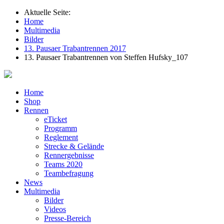
Aktuelle Seite:
Home
Multimedia
Bilder
13. Pausaer Trabantrennen 2017
13. Pausaer Trabantrennen von Steffen Hufsky_107
Home
Shop
Rennen
eTicket
Programm
Reglement
Strecke & Gelände
Rennergebnisse
Teams 2020
Teambefragung
News
Multimedia
Bilder
Videos
Presse-Bereich