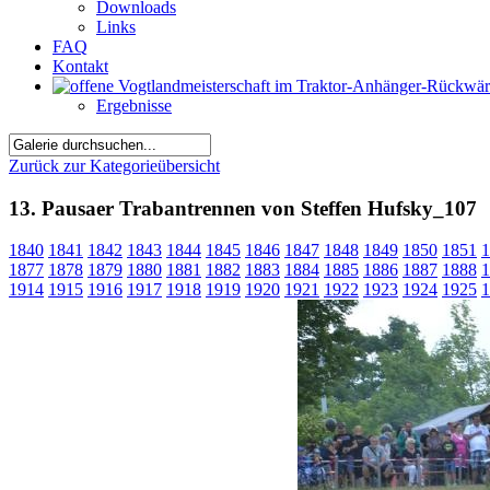
Downloads
Links
FAQ
Kontakt
Ergebnisse
Zurück zur Kategorieübersicht
13. Pausaer Trabantrennen von Steffen Hufsky_107
1840
1841
1842
1843
1844
1845
1846
1847
1848
1849
1850
1851
1
1877
1878
1879
1880
1881
1882
1883
1884
1885
1886
1887
1888
1
1914
1915
1916
1917
1918
1919
1920
1921
1922
1923
1924
1925
1