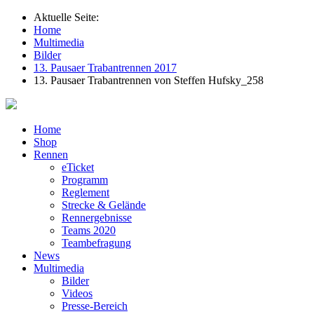
Aktuelle Seite:
Home
Multimedia
Bilder
13. Pausaer Trabantrennen 2017
13. Pausaer Trabantrennen von Steffen Hufsky_258
Home
Shop
Rennen
eTicket
Programm
Reglement
Strecke & Gelände
Rennergebnisse
Teams 2020
Teambefragung
News
Multimedia
Bilder
Videos
Presse-Bereich