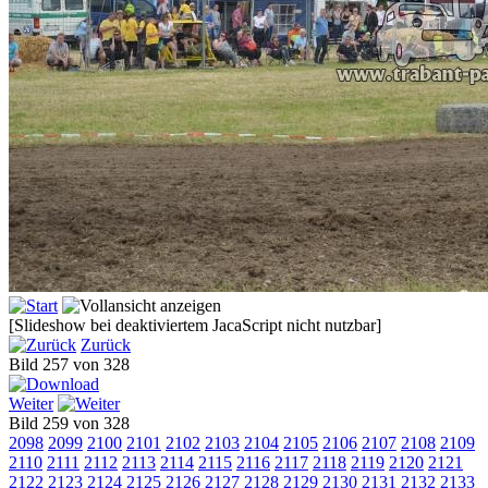
[Slideshow bei deaktiviertem JacaScript nicht nutzbar]
Zurück
Bild 257 von 328
Weiter
Bild 259 von 328
2098
2099
2100
2101
2102
2103
2104
2105
2106
2107
2108
2109
2110
2111
2112
2113
2114
2115
2116
2117
2118
2119
2120
2121
2122
2123
2124
2125
2126
2127
2128
2129
2130
2131
2132
2133