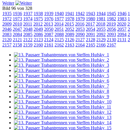
Weiter
Bild 96 von 328
1935
1936
1937
1938
1939
1940
1941
1942
1943
1944
1945
1946
1
1972
1973
1974
1975
1976
1977
1978
1979
1980
1981
1982
1983
1
2009
2010
2011
2012
2013
2014
2015
2016
2017
2018
2019
2020
2
2046
2047
2048
2049
2050
2051
2052
2053
2054
2055
2056
2057
2
2083
2084
2085
2086
2087
2088
2089
2090
2091
2092
2093
2094
2
2120
2121
2122
2123
2124
2125
2126
2127
2128
2129
2130
2131
2
2157
2158
2159
2160
2161
2162
2163
2164
2165
2166
2167