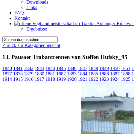
Downloads
Links
FAQ
Kontakt
Ergebnisse
Zurück zur Kategorieübersicht
13. Pausaer Trabantrennen von Steffen Hufsky_95
1840
1841
1842
1843
1844
1845
1846
1847
1848
1849
1850
1851
1
1877
1878
1879
1880
1881
1882
1883
1884
1885
1886
1887
1888
1
1914
1915
1916
1917
1918
1919
1920
1921
1922
1923
1924
1925
1