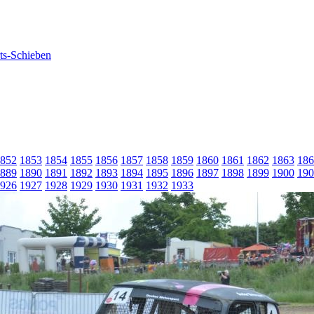
852
1853
1854
1855
1856
1857
1858
1859
1860
1861
1862
1863
186
889
1890
1891
1892
1893
1894
1895
1896
1897
1898
1899
1900
190
926
1927
1928
1929
1930
1931
1932
1933