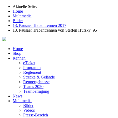
Aktuelle Seite:
Home
Multimedia
Bilder
13. Pausaer Trabantrennen 2017
13. Pausaer Trabantrennen von Steffen Hufsky_95
Home
Shop
Rennen
eTicket
Programm
Reglement
Strecke & Gelände
Rennergebnisse
Teams 2020
Teambefragung
News
Multimedia
Bilder
Videos
Presse-Bereich