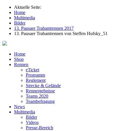
Aktuelle Seite:
Home
Multimedia
Bilder
13. Pausaer Trabantrennen 2017
13. Pausaer Trabantrennen von Steffen Hufsky_51
Home
Shop
Rennen
eTicket
Programm
Reglement
Strecke & Gelände
Rennergebnisse
Teams 2020
Teambefragung
News
Multimedia
Bilder
Videos
Presse-Bereich