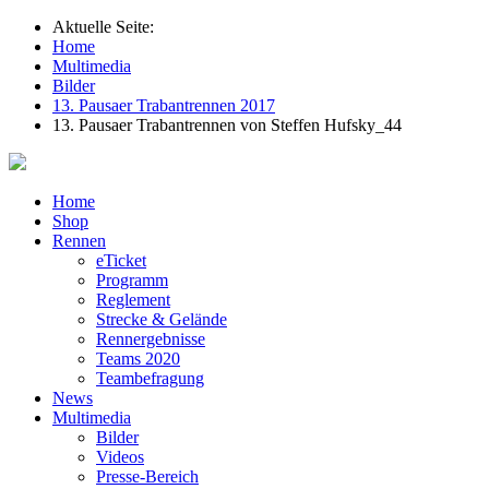
Aktuelle Seite:
Home
Multimedia
Bilder
13. Pausaer Trabantrennen 2017
13. Pausaer Trabantrennen von Steffen Hufsky_44
Home
Shop
Rennen
eTicket
Programm
Reglement
Strecke & Gelände
Rennergebnisse
Teams 2020
Teambefragung
News
Multimedia
Bilder
Videos
Presse-Bereich