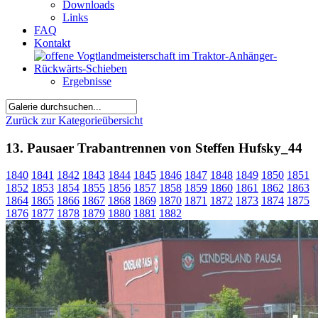
Downloads
Links
FAQ
Kontakt
Ergebnisse
Zurück zur Kategorieübersicht
13. Pausaer Trabantrennen von Steffen Hufsky_44
1840
1841
1842
1843
1844
1845
1846
1847
1848
1849
1850
1851
1852
1853
1854
1855
1856
1857
1858
1859
1860
1861
1862
1863
1864
1865
1866
1867
1868
1869
1870
1871
1872
1873
1874
1875
1876
1877
1878
1879
1880
1881
1882