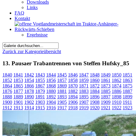
Downloads
Links
FAQ
Kontakt
Ergebnisse
Zurück zur Kategorieübersicht
13. Pausaer Trabantrennen von Steffen Hufsky_85
1840
1841
1842
1843
1844
1845
1846
1847
1848
1849
1850
1851
1852
1853
1854
1855
1856
1857
1858
1859
1860
1861
1862
1863
1864
1865
1866
1867
1868
1869
1870
1871
1872
1873
1874
1875
1876
1877
1878
1879
1880
1881
1882
1883
1884
1885
1886
1887
1888
1889
1890
1891
1892
1893
1894
1895
1896
1897
1898
1899
1900
1901
1902
1903
1904
1905
1906
1907
1908
1909
1910
1911
1912
1913
1914
1915
1916
1917
1918
1919
1920
1921
1922
1923