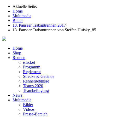
Aktuelle Seite:
Home
Multimedia
Bilder
13. Pausaer Trabantrennen 2017
13. Pausaer Trabantrennen von Steffen Hufsky_85
Home
Shop
Rennen
eTicket
Programm
Reglement
Strecke & Gelände
Rennergebnisse
Teams 2020
Teambefragung
News
Multimedia
Bilder
Videos
Presse-Bereich