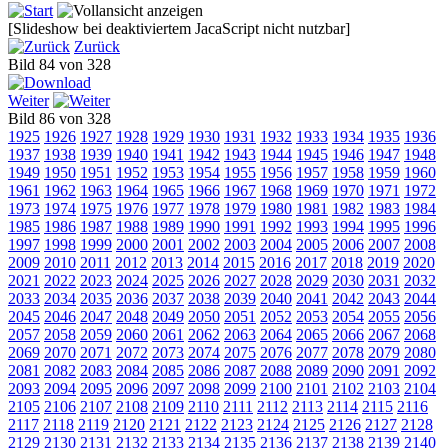
[Slideshow bei deaktiviertem JacaScript nicht nutzbar]
Zurück
Bild 84 von 328
Weiter
Bild 86 von 328
1925
1926
1927
1928
1929
1930
1931
1932
1933
1934
1935
1936
1937
1938
1939
1940
1941
1942
1943
1944
1945
1946
1947
1948
1949
1950
1951
1952
1953
1954
1955
1956
1957
1958
1959
1960
1961
1962
1963
1964
1965
1966
1967
1968
1969
1970
1971
1972
1973
1974
1975
1976
1977
1978
1979
1980
1981
1982
1983
1984
1985
1986
1987
1988
1989
1990
1991
1992
1993
1994
1995
1996
1997
1998
1999
2000
2001
2002
2003
2004
2005
2006
2007
2008
2009
2010
2011
2012
2013
2014
2015
2016
2017
2018
2019
2020
2021
2022
2023
2024
2025
2026
2027
2028
2029
2030
2031
2032
2033
2034
2035
2036
2037
2038
2039
2040
2041
2042
2043
2044
2045
2046
2047
2048
2049
2050
2051
2052
2053
2054
2055
2056
2057
2058
2059
2060
2061
2062
2063
2064
2065
2066
2067
2068
2069
2070
2071
2072
2073
2074
2075
2076
2077
2078
2079
2080
2081
2082
2083
2084
2085
2086
2087
2088
2089
2090
2091
2092
2093
2094
2095
2096
2097
2098
2099
2100
2101
2102
2103
2104
2105
2106
2107
2108
2109
2110
2111
2112
2113
2114
2115
2116
2117
2118
2119
2120
2121
2122
2123
2124
2125
2126
2127
2128
2129
2130
2131
2132
2133
2134
2135
2136
2137
2138
2139
2140