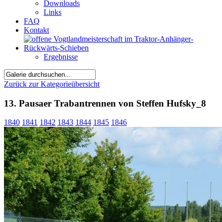
Downloads
Links
FAQ
Kontakt
Ergebnisse
Zurück zur Kategorieübersicht
13. Pausaer Trabantrennen von Steffen Hufsky_8
1840
1841
1842
1843
1844
1845
1846