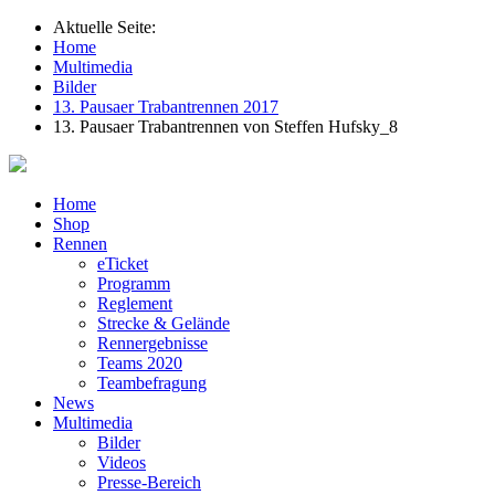
Aktuelle Seite:
Home
Multimedia
Bilder
13. Pausaer Trabantrennen 2017
13. Pausaer Trabantrennen von Steffen Hufsky_8
Home
Shop
Rennen
eTicket
Programm
Reglement
Strecke & Gelände
Rennergebnisse
Teams 2020
Teambefragung
News
Multimedia
Bilder
Videos
Presse-Bereich