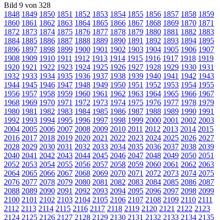
Bild 9 von 328
1848
1849
1850
1851
1852
1853
1854
1855
1856
1857
1858
1859
1860
1861
1862
1863
1864
1865
1866
1867
1868
1869
1870
1871
1872
1873
1874
1875
1876
1877
1878
1879
1880
1881
1882
1883
1884
1885
1886
1887
1888
1889
1890
1891
1892
1893
1894
1895
1896
1897
1898
1899
1900
1901
1902
1903
1904
1905
1906
1907
1908
1909
1910
1911
1912
1913
1914
1915
1916
1917
1918
1919
1920
1921
1922
1923
1924
1925
1926
1927
1928
1929
1930
1931
1932
1933
1934
1935
1936
1937
1938
1939
1940
1941
1942
1943
1944
1945
1946
1947
1948
1949
1950
1951
1952
1953
1954
1955
1956
1957
1958
1959
1960
1961
1962
1963
1964
1965
1966
1967
1968
1969
1970
1971
1972
1973
1974
1975
1976
1977
1978
1979
1980
1981
1982
1983
1984
1985
1986
1987
1988
1989
1990
1991
1992
1993
1994
1995
1996
1997
1998
1999
2000
2001
2002
2003
2004
2005
2006
2007
2008
2009
2010
2011
2012
2013
2014
2015
2016
2017
2018
2019
2020
2021
2022
2023
2024
2025
2026
2027
2028
2029
2030
2031
2032
2033
2034
2035
2036
2037
2038
2039
2040
2041
2042
2043
2044
2045
2046
2047
2048
2049
2050
2051
2052
2053
2054
2055
2056
2057
2058
2059
2060
2061
2062
2063
2064
2065
2066
2067
2068
2069
2070
2071
2072
2073
2074
2075
2076
2077
2078
2079
2080
2081
2082
2083
2084
2085
2086
2087
2088
2089
2090
2091
2092
2093
2094
2095
2096
2097
2098
2099
2100
2101
2102
2103
2104
2105
2106
2107
2108
2109
2110
2111
2112
2113
2114
2115
2116
2117
2118
2119
2120
2121
2122
2123
2124
2125
2126
2127
2128
2129
2130
2131
2132
2133
2134
2135